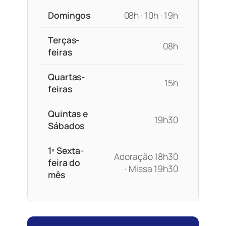
Domingos
08h · 10h · 19h
Terças-
08h
feiras
Quartas-
15h
feiras
Quintas e
19h30
Sábados
1ª Sexta-
Adoração 18h30
feira do
· Missa 19h30
mês